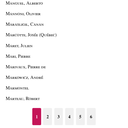
Manguel, Alberto
Mannoni, Olivier
Marasligil, Canan
Marcotte, Josée (Québec)
Maret, Julien
Mari, Pierre
Marivaux, Pierre de
Markowicz, André
Marmontel
Marteau, Robert
1
2
3
4
5
6