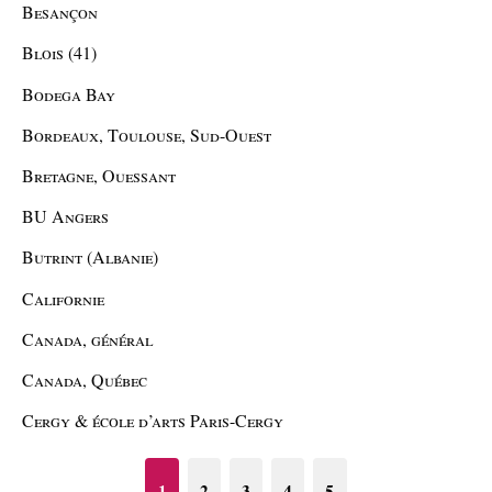
Besançon
Blois (41)
Bodega Bay
Bordeaux, Toulouse, Sud-Ouest
Bretagne, Ouessant
BU Angers
Butrint (Albanie)
Californie
Canada, général
Canada, Québec
Cergy & école d’arts Paris-Cergy
1
2
3
4
5