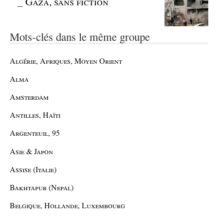
_
Gaza, sans fiction
Mots-clés dans le même groupe
Algérie, Afriques, Moyen Orient
Alma
Amsterdam
Antilles, Haïti
Argenteuil, 95
Asie & Japon
Assise (Italie)
Bakhtapur (Nepal)
Belgique, Hollande, Luxembourg