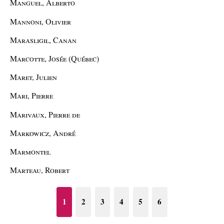
Manguel, Alberto
Mannoni, Olivier
Marasligil, Canan
Marcotte, Josée (Québec)
Maret, Julien
Mari, Pierre
Marivaux, Pierre de
Markowicz, André
Marmontel
Marteau, Robert
1
2
3
4
5
6