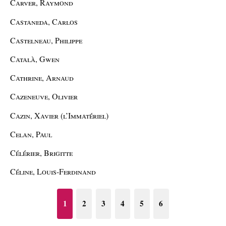
Carver, Raymond
Castaneda, Carlos
Castelneau, Philippe
Català, Gwen
Cathrine, Arnaud
Cazeneuve, Olivier
Cazin, Xavier (l’Immatériel)
Celan, Paul
Célérier, Brigitte
Céline, Louis-Ferdinand
1
2
3
4
5
6