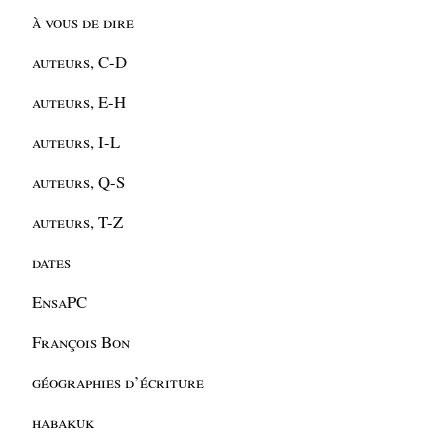
à vous de dire
auteurs, C-D
auteurs, E-H
auteurs, I-L
auteurs, Q-S
auteurs, T-Z
dates
EnsaPC
François Bon
géographies d’écriture
habakuk