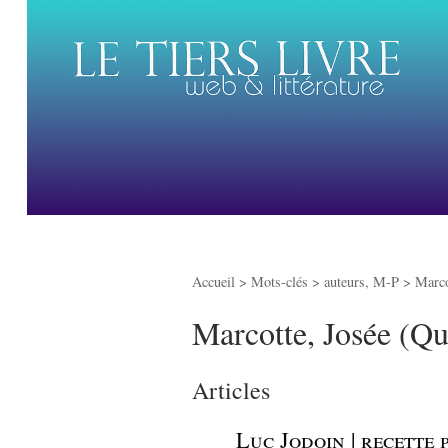
Accueil
> Mots-clés > auteurs, M-P >
Marco
Marcotte, Josée (Q
Articles
_
Luc Jodoin | recette