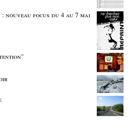
: nouveau focus du 4 au 7 mai
tention"
oir
e