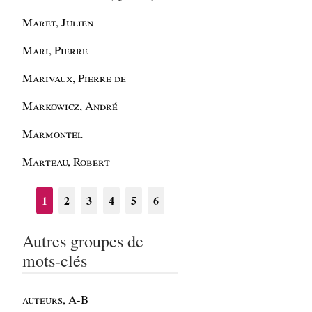
Maret, Julien
Mari, Pierre
Marivaux, Pierre de
Markowicz, André
Marmontel
Marteau, Robert
1
2
3
4
5
6
Autres groupes de
mots-clés
auteurs, A-B