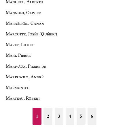
Manguel, Alberto
Mannoni, Olivier
Marasligil, Canan
Marcotte, Josée (Québec)
Maret, Julien
Mari, Pierre
Marivaux, Pierre de
Markowicz, André
Marmontel
Marteau, Robert
1
2
3
4
5
6