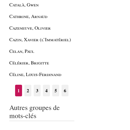
Català, Gwen
Cathrine, Arnaud
Cazeneuve, Olivier
Cazin, Xavier (l’Immatériel)
Celan, Paul
Célérier, Brigitte
Céline, Louis-Ferdinand
1
2
3
4
5
6
Autres groupes de
mots-clés