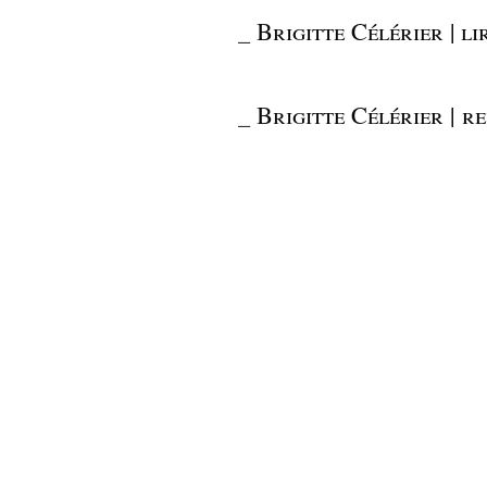
_
Brigitte Célérier | l
_
Brigitte Célérier | r