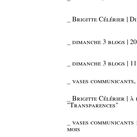
_
Brigitte Célérier | D
_
dimanche 3 blogs | 20
_
dimanche 3 blogs | 11
_
vases communicants, 
_
Brigitte Célérier | à
"Transparences"
_
vases communicants : 
mois