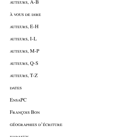
auteurs, A-B
à vous de dire
auteurs, E-H
auteurs, I-L
auteurs, M-P
auteurs, Q-S
auteurs, T-Z
dates
EnsaPC
François Bon
géographies d’écriture
habakuk