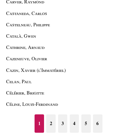
Carver, Raymond
Castaneda, Carlos
Castelneau, Philippe
Català, Gwen
Cathrine, Arnaud
Cazeneuve, Olivier
Cazin, Xavier (l’Immatériel)
Celan, Paul
Célérier, Brigitte
Céline, Louis-Ferdinand
1
2
3
4
5
6