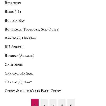
Besançon
Blois (41)
Bodega Bay
Bordeaux, Toulouse, Sud-Ouest
Bretagne, Ouessant
BU Angers
Butrint (Albanie)
Californie
Canada, général
Canada, Québec
Cergy & école d’arts Paris-Cergy
1
2
3
4
5