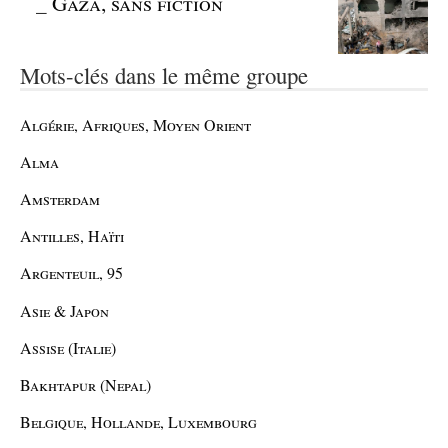
_
Gaza, sans fiction
Mots-clés dans le même groupe
Algérie, Afriques, Moyen Orient
Alma
Amsterdam
Antilles, Haïti
Argenteuil, 95
Asie & Japon
Assise (Italie)
Bakhtapur (Nepal)
Belgique, Hollande, Luxembourg