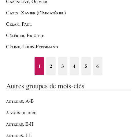
Cazeneuve, Olivier
Cazin, Xavier (l’Immatériel)
Celan, Paul
Célérier, Brigitte
Céline, Louis-Ferdinand
1
2
3
4
5
6
Autres groupes de mots-clés
auteurs, A-B
à vous de dire
auteurs, E-H
auteurs, I-L