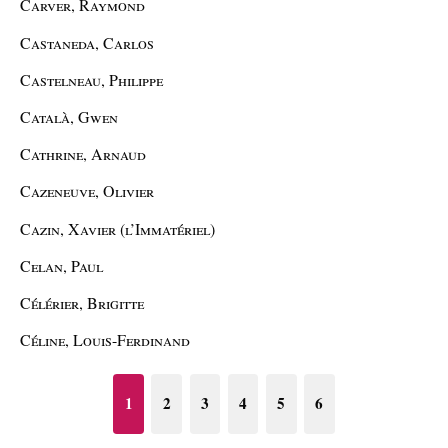
Carver, Raymond
Castaneda, Carlos
Castelneau, Philippe
Català, Gwen
Cathrine, Arnaud
Cazeneuve, Olivier
Cazin, Xavier (l’Immatériel)
Celan, Paul
Célérier, Brigitte
Céline, Louis-Ferdinand
1
2
3
4
5
6