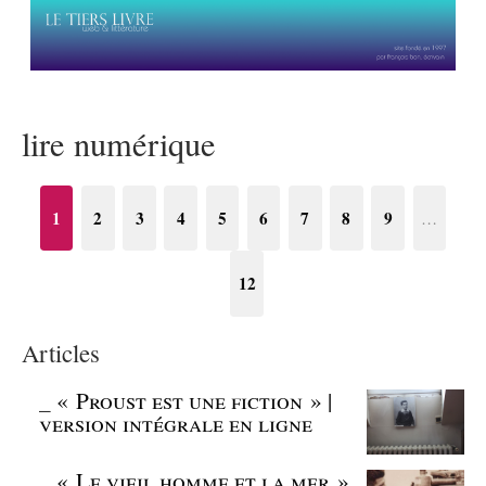
lire numérique
1
2
3
4
5
6
7
8
9
…
12
Articles
_
« Proust est une fiction » |
version intégrale en ligne
_
« Le vieil homme et la mer »,