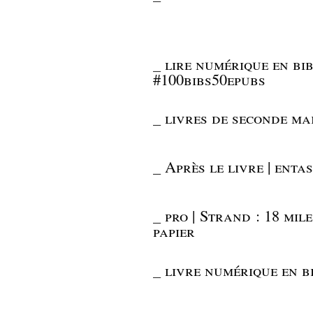
_
lire numérique en bib
#100bibs50epubs
_
livres de seconde mai
_
Après le livre | ent
_
pro | Strand : 18 mil
papier
_
livre numérique en b