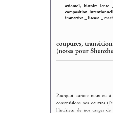
axiome1, histoire lente
composition intentionnel
immersive
_
liseuse
_
mach
coupures, transition
(notes pour Shenzh
Pourquoi aurions-nous eu à 
construisions nos oeuvres (j
l’intérieur de nos usages de 