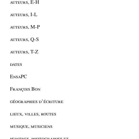
auteurs, E-H
auteurs, I-L
auteurs, M-P
auteurs, Q-S
auteurs, T-Z
dates
EnsaPC
François Bon
géographies d’écriture
lieux, villes, routes
musique, musiciens
peintres, photographes et