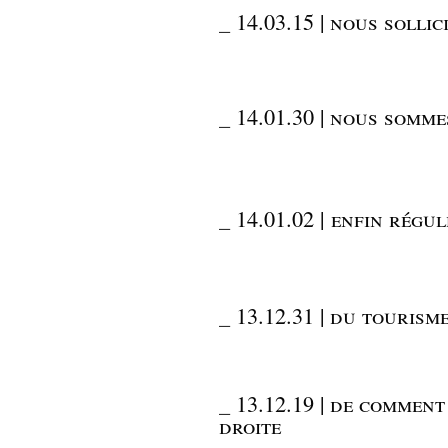
_
14.03.15 | nous sollic
_
14.01.30 | nous somme
_
14.01.02 | enfin régu
_
13.12.31 | du tourism
_
13.12.19 | de comment
droite