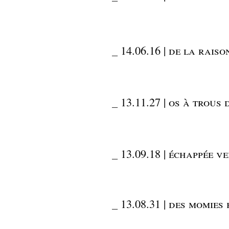
_
14.06.16 | de la rais
_
13.11.27 | os à trous 
_
13.09.18 | échappée v
_
13.08.31 | des momies