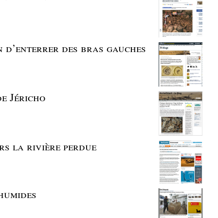
on d’enterrer des bras gauches
de Jéricho
ers la rivière perdue
 humides