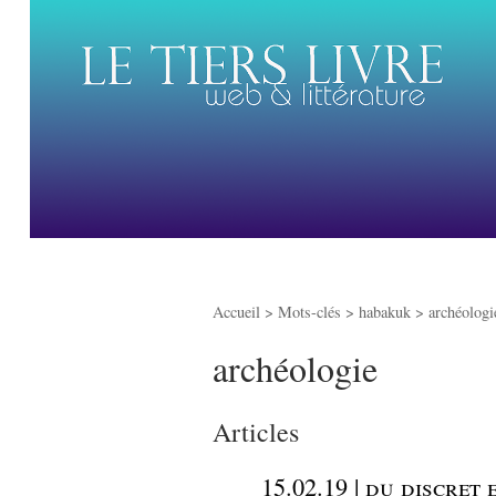
Accueil
> Mots-clés > habakuk >
archéologi
archéologie
Articles
_
15.02.19 | du discret