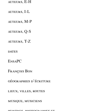
auteurs, E-H
auteurs, I-L
auteurs, M-P
auteurs, Q-S
auteurs, T-Z
dates
EnsaPC
François Bon
géographies d’écriture
lieux, villes, routes
musique, musiciens
peintres, photographes et