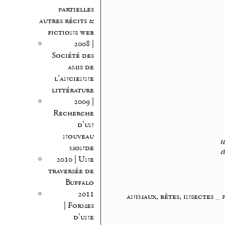
partielles
autres récits &
fictions web
2008 |
Société des
amis de
l’ancienne
littérature
2009 |
Recherche
d’un
nouveau
u
monde
d
2010 | Une
traversée de
Buffalo
2011
animaux, bêtes, insectes
_
| Formes
d’une