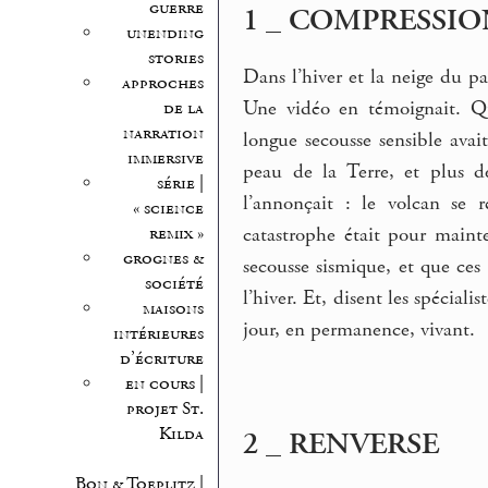
guerre
1 _ COMPRESSIO
unending
stories
Dans l’hiver et la neige du pa
approches
Une vidéo en témoignait. Qu
de la
narration
longue secousse sensible avait
immersive
peau de la Terre, et plus d
série |
l’annonçait : le volcan se r
« science
remix »
catastrophe était pour mainte
grognes &
secousse sismique, et que ces 
société
l’hiver. Et, disent les spécial
maisons
jour, en permanence, vivant.
intérieures
d’écriture
en cours |
projet St.
Kilda
2 _ RENVERSE
Bon & Toeplitz |