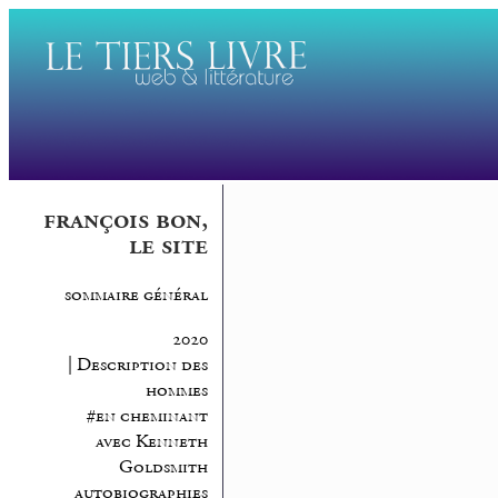
françois bon,
le site
sommaire général
2020
| Description des
hommes
#en cheminant
avec Kenneth
Goldsmith
autobiographies