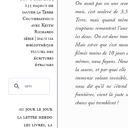
On avait pas vu une secous
135 façons de
mois, s’est soulevé de 3,
sauver la Terre
Conversations
Terre, mais quand même
avec Keith
éruptions remontent l’une
Richards
les deux. On est donc tranq
série | dans ma
Mais est-ce que c’est rass
bibliothèque
tunnel des
filmée moins de 10 jours a
écritures
mêmes, nous fuyons. Nous-
étranges
la source, et par quoi ell
immense volcan invisible,
nous dit qu’il ne s’étend
frontières, vient là juste 
choses qui tremblent ?
au jour le jour
la lettre hebdo
les livres, la