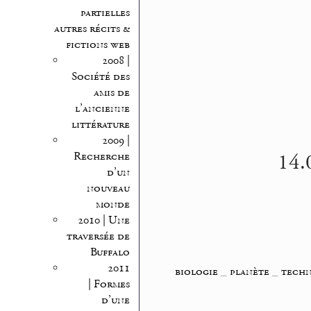
partielles
autres récits &
fictions web
2008 |
Société des
amis de
l’ancienne
littérature
2009 |
14.0
Recherche
d’un
nouveau
monde
2010 | Une
traversée de
Buffalo
2011
biologie
_
planète
_
tech
| Formes
d’une