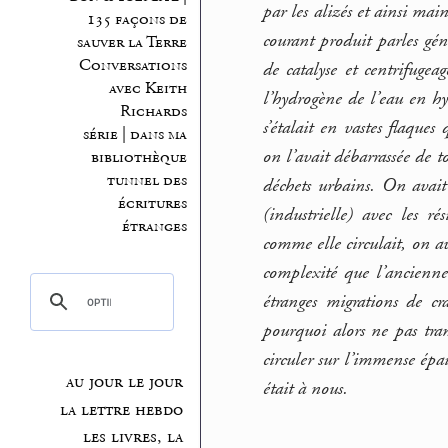
par les alizés et ainsi mai
135 façons de
courant produit parles géné
sauver la Terre
Conversations
de catalyse et centrifuge
avec Keith
l’hydrogène de l’eau en hyd
Richards
s’étalait en vastes flaques
série | dans ma
on l’avait débarrassée de t
bibliothèque
tunnel des
déchets urbains. On avait 
écritures
(industrielle) avec les r
étranges
comme elle circulait, on a
complexité que l’ancienne
étranges migrations de cr
pourquoi alors ne pas tra
circuler sur l’immense épa
au jour le jour
était à nous.
la lettre hebdo
les livres, la