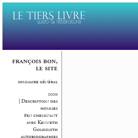
françois bon,
le site
sommaire général
2020
| Description des
hommes
#en cheminant
avec Kenneth
Goldsmith
autobiographies