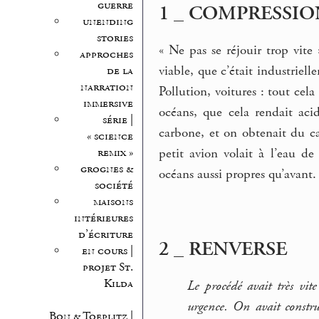
guerre
1 _ COMPRESSIO
unending
stories
« Ne pas se réjouir trop vite
approches
viable, que c’était industrielle
de la
narration
Pollution, voitures : tout cel
immersive
océans, que cela rendait acid
série |
carbone, et on obtenait du c
« science
remix »
petit avion volait à l’eau d
grognes &
océans aussi propres qu’avant.
société
maisons
intérieures
d’écriture
2 _ RENVERSE
en cours |
projet St.
Kilda
Le procédé avait très vit
urgence. On avait constru
Bon & Toeplitz |