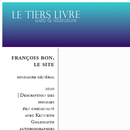
françois bon,
le site
sommaire général
2020
| Description des
hommes
#en cheminant
avec Kenneth
Goldsmith
autobiographies