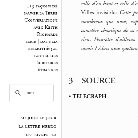
ville d’en haut et celle d’
135 façons de
Villes invisibles
Cette pré
sauver la Terre
Conversations
nombreux que nous, expl
avec Keith
caractère chaotique de sa 
Richards
rien. Peut-être d’ailleu
série | dans ma
savoir ? Alors nous guetton
bibliothèque
tunnel des
écritures
étranges
3 _ SOURCE
•
TELEGRAPH
au jour le jour
la lettre hebdo
les livres, la