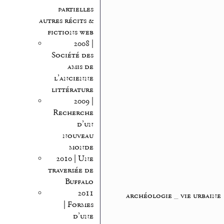
partielles
autres récits &
fictions web
2008 |
Société des
amis de
l’ancienne
littérature
2009 |
Recherche
d’un
nouveau
monde
2010 | Une
traversée de
Buffalo
2011
archéologie
_
vie urbaine
| Formes
d’une