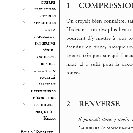
guerre
1 _ COMPRESSIO
unending
stories
On croyait bien connaître, tan
approches
Hadrien – un des plus beaux e
de la
narration
pourtant d’y mettre à jour to
immersive
étendue en ruine, presque une 
série |
encore très peu sur qui l’occ
« science
remix »
haut. Il a suffi pour la déco
grognes &
ronces.
société
maisons
intérieures
d’écriture
2 _ RENVERSE
en cours |
projet St.
Kilda
Il pourrait donc y avoir, 
Comment le saurions-nous, 
Bon & Toeplitz |