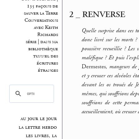
135 façons de
2 _ RENVERSE
sauver la Terre
Conversations
avec Keith
Quelle surprise dans ces t
Richards
donc livré sur les morts ?
série | dans ma
poussière recueillie ? Les
bibliothèque
tunnel des
maléfique ? Et puis l’expl
écritures
Dermestes
, mangeurs de p
étranges
et y creuser ces alvéoles ét
devant les os troués de J
mêmes, qui souffrions dep
souffrions de cette perm
accueilleraient, où creuser
au jour le jour
la lettre hebdo
les livres, la