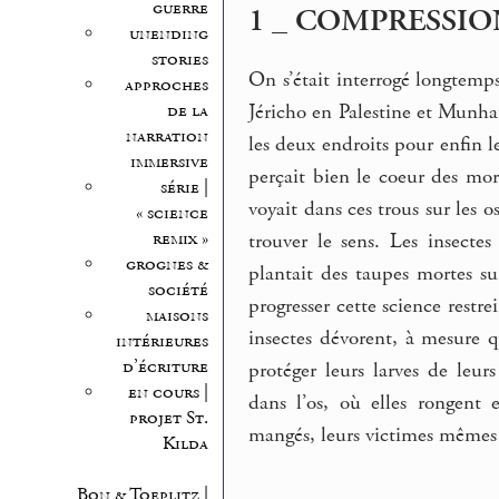
guerre
1 _ COMPRESSIO
unending
stories
On s’était interrogé longtemps
approches
Jéricho en Palestine et Munha
de la
narration
les deux endroits pour enfin le
immersive
perçait bien le coeur des mor
série |
voyait dans ces trous sur les o
« science
remix »
trouver le sens. Les insecte
grognes &
plantait des taupes mortes su
société
progresser cette science restre
maisons
insectes dévorent, à mesure q
intérieures
d’écriture
protéger leurs larves de leur
en cours |
dans l’os, où elles rongent 
projet St.
mangés, leurs victimes mêmes 
Kilda
Bon & Toeplitz |