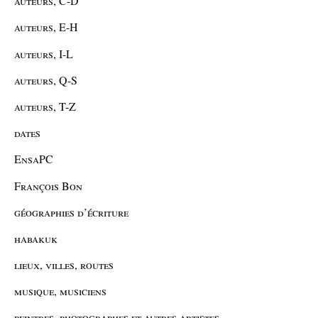
auteurs, C-D
auteurs, E-H
auteurs, I-L
auteurs, Q-S
auteurs, T-Z
dates
EnsaPC
François Bon
géographies d’écriture
habakuk
lieux, villes, routes
musique, musiciens
peintres, photographes et autres artistes