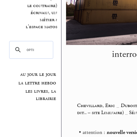
le contraire)
écrivain, un
métier ?
l’espace matos
interr
au jour le jour
la lettre hebdo
les livres, la
librairie
Chevillard, Eric
_
Dubost
dit.. – site Liminaire)
_
Sén
• attention :
nouvelle versi