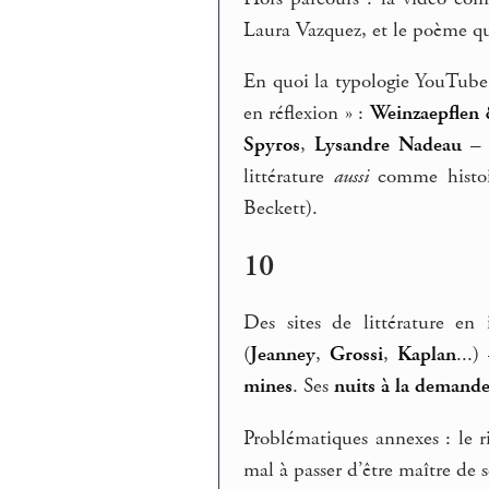
Laura Vazquez, et le poème q
En quoi la typologie YouTube
en réflexion » :
Weinzaepflen 
Spyros
,
Lysandre Nadeau
– s
littérature
aussi
comme histoir
Beckett).
10
Des sites de littérature en
(
Jeanney
,
Grossi
,
Kaplan
...
mines
. Ses
nuits à la demand
Problématiques annexes : le 
mal à passer d’être maître de 