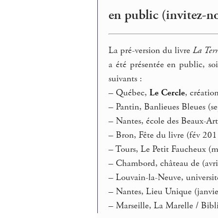
en public (invitez-n
La pré-version du livre
La Terr
a été présentée en public, so
suivants :
–
Québec,
Le Cercle
, créati
–
Pantin, Banlieues Bleues (se
–
Nantes, école des Beaux-Art
–
Bron, Fête du livre (fév 201
–
Tours, Le Petit Faucheux (m
–
Chambord, château de (avri
–
Louvain-la-Neuve, universit
–
Nantes, Lieu Unique (janvie
–
Marseille, La Marelle / Bib