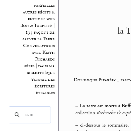
partielles
autres récits &
fictions web
Bon & Toeplitz |
la T
135 façons de
sauver la Terre
Conversations
avec Keith
Richards
série | dans ma
bibliothèque
tunnel des
Dominique Pifarély
_
fant
écritures
étranges
–
La terre est morte à Buff
collection
Recherche & expé
–
ci-dessous le sommaire, e