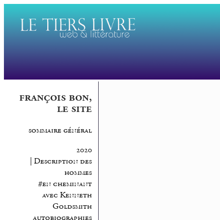
françois bon,
le site
sommaire général
2020
| Description des
hommes
#en cheminant
avec Kenneth
Goldsmith
autobiographies