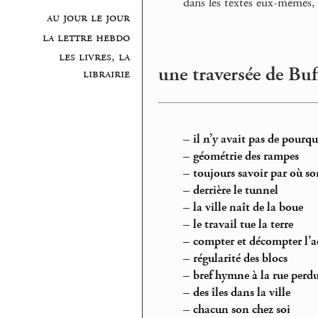
dans les textes eux-mêmes, 
au jour le jour
la lettre hebdo
les livres, la
une traversée de Buf
librairie
–
il n’y avait pas de pourq
–
géométrie des rampes
–
toujours savoir par où sor
–
derrière le tunnel
–
la ville naît de la boue
–
le travail tue la terre
–
compter et décompter l’a
–
régularité des blocs
–
bref hymne à la rue perd
–
des îles dans la ville
–
chacun son chez soi