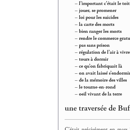
–
l’important c’était le toit
–
jouer, se promener
–
loi pour les suicides
–
la carte des morts
–
bien ranger les morts
–
rendre le commerce gratu
–
pas sans prison
–
régulation de l’air à vivre
–
tours à dormir
–
ce qu’on fabriquait là
–
on avait laissé s’endormir
–
de la mémoire des villes
–
le tourne-en-rond
–
oeil vivant de la terre
une traversée de Buff
C’était précisément en mars