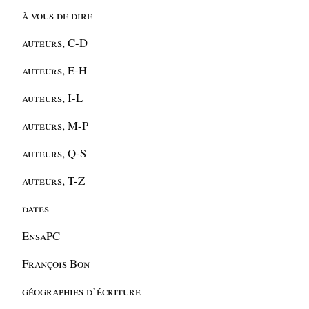
à vous de dire
auteurs, C-D
auteurs, E-H
auteurs, I-L
auteurs, M-P
auteurs, Q-S
auteurs, T-Z
dates
EnsaPC
François Bon
géographies d’écriture