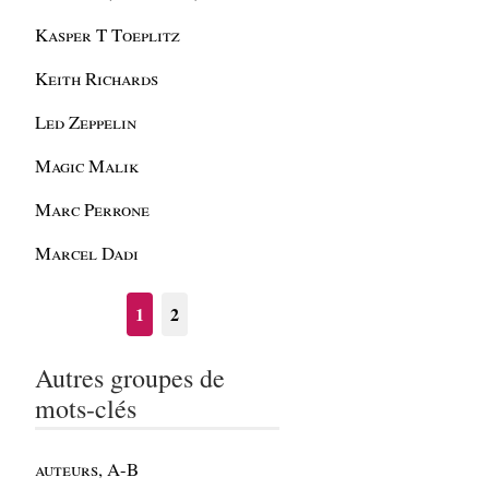
Kasper T Toeplitz
Keith Richards
Led Zeppelin
Magic Malik
Marc Perrone
Marcel Dadi
1
2
Autres groupes de
mots-clés
auteurs, A-B