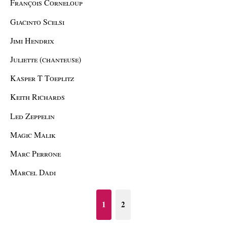
François Corneloup
Giacinto Scelsi
Jimi Hendrix
Juliette (chanteuse)
Kasper T Toeplitz
Keith Richards
Led Zeppelin
Magic Malik
Marc Perrone
Marcel Dadi
1
2