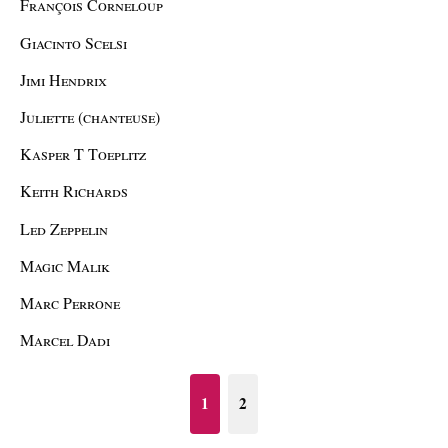
François Corneloup
Giacinto Scelsi
Jimi Hendrix
Juliette (chanteuse)
Kasper T Toeplitz
Keith Richards
Led Zeppelin
Magic Malik
Marc Perrone
Marcel Dadi
1
2