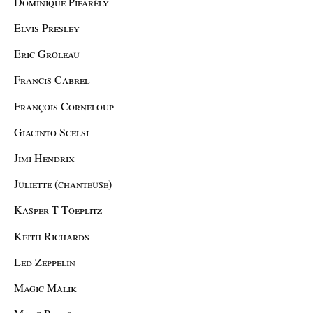
Dominique Pifarély
Elvis Presley
Eric Groleau
Francis Cabrel
François Corneloup
Giacinto Scelsi
Jimi Hendrix
Juliette (chanteuse)
Kasper T Toeplitz
Keith Richards
Led Zeppelin
Magic Malik