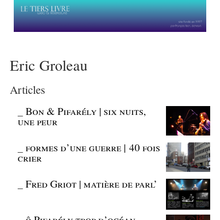
Eric Groleau
Articles
_
Bon & Pifarély | six nuits,
une peur
_
formes d’une guerre | 40 fois
crier
_
Fred Griot | matière de parl’
_
ô Pifarély trop d’océan