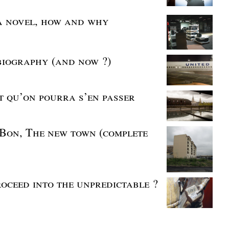
 a novel, how and why
 biography (and now ?)
st qu’on pourra s’en passer
s Bon, The new town (complete
roceed into the unpredictable ?