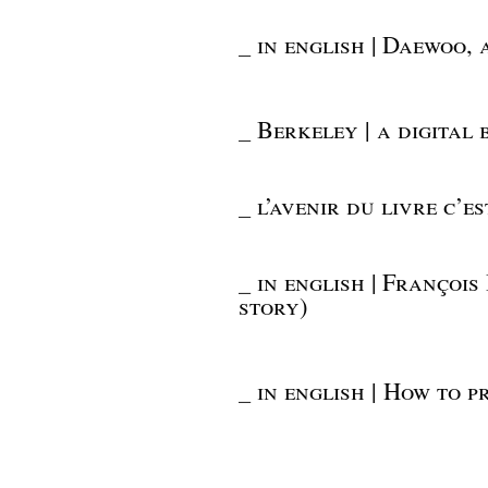
_
in english | Daewoo,
_
Berkeley | a digital
_
l’avenir du livre c’e
_
in english | Françoi
story)
_
in english | How to p