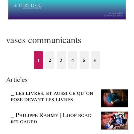
vases communicants
1
2
3
4
5
6
Articles
_
les livres, et aussi ce qu’on
pose devant les livres
_
Philippe Rahmy | Loop road
reloaded