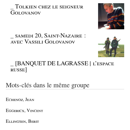
_
Tolkien chez le seigneur
Golovanov
_
samedi 20, Saint-Nazaire :
avec Vassili Golovanov
_
[BANQUET DE LAGRASSE | l’espace
russe]
Mots-clés dans le même groupe
Echenoz, Jean
Eggericx, Vincent
Ellingsen, Berit