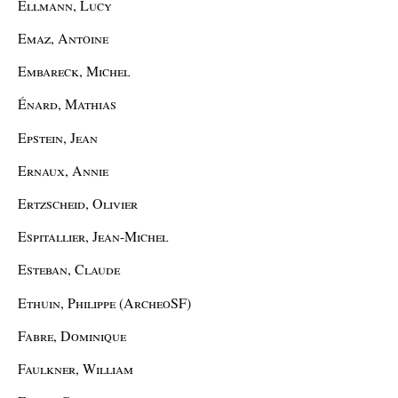
Ellmann, Lucy
Emaz, Antoine
Embareck, Michel
Énard, Mathias
Epstein, Jean
Ernaux, Annie
Ertzscheid, Olivier
Espitallier, Jean-Michel
Esteban, Claude
Ethuin, Philippe (ArcheoSF)
Fabre, Dominique
Faulkner, William