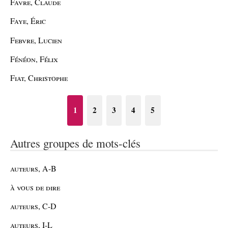
Favre, Claude
Faye, Éric
Febvre, Lucien
Fénéon, Félix
Fiat, Christophe
1
2
3
4
5
Autres groupes de mots-clés
auteurs, A-B
à vous de dire
auteurs, C-D
auteurs, I-L