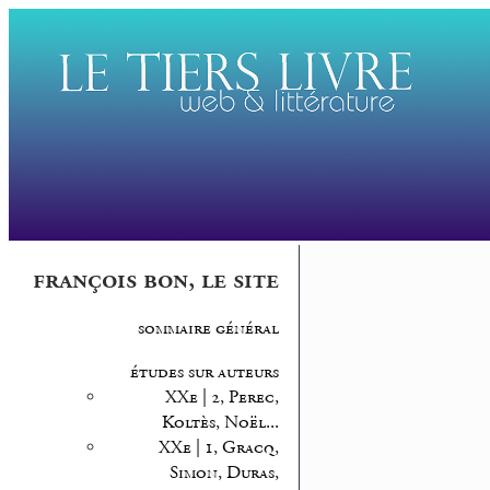
françois bon, le site
sommaire général
études sur auteurs
XXe | 2, Perec,
Koltès, Noël...
XXe | 1, Gracq,
Simon, Duras,