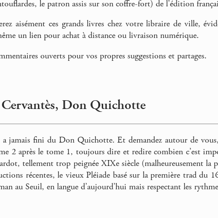
ouflardes, le patron assis sur son coffre-fort) de l’édition français
ez aisément ces grands livres chez votre libraire de ville, évid
me un lien pour achat à distance ou livraison numérique.
mentaires ouverts pour vos propres suggestions et partages.
 Cervantès, Don Quichotte
n a jamais fini du Don Quichotte. Et demandez autour de vous,
ome 2 après le tome 1, toujours dire et redire combien c’est impor
ardot, tellement trop peignée XIXe siècle (malheureusement la p
uctions récentes, le vieux Pléiade basé sur la première trad du 16e 
an au Seuil, en langue d’aujourd’hui mais respectant les rythmes e