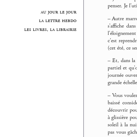
penser. Je l’u
au jour le jour
–
Autre marro
la lettre hebdo
s’affiche dan
les livres, la librairie
l’éloignement
c’est reprend
(cet été, ce s
–
Et, dans la 
partiel et qu
journée ouver
grande échell
–
Vous voulez 
baissé consid
découvrir pou
à glissière po
soleil à la n
pas vous gâche