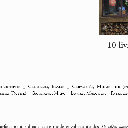
10 liv
Christophe
_
Cendrars, Blaise
_
Cervantès, Miguel de (
sili (Russie)
_
Graciano, Marc
_
Lowry, Malcolm
_
Patroli
arfaitement ridicule cette mode envahissante des
10 idées pour