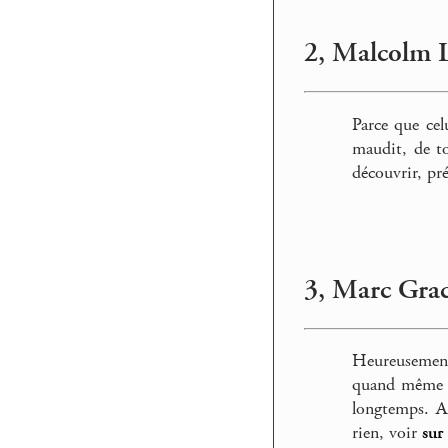
2, Malcolm 
Parce que cel
maudit, de to
découvrir, pré
3, Marc Grac
Heureusement,
quand même ré
longtemps. A
rien, voir
sur