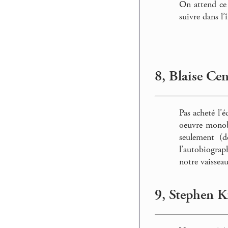
On attend ce
suivre dans l
8, Blaise Ce
Pas acheté l’
oeuvre monobl
seulement (
l’autobiograp
notre vaissea
9, Stephen K