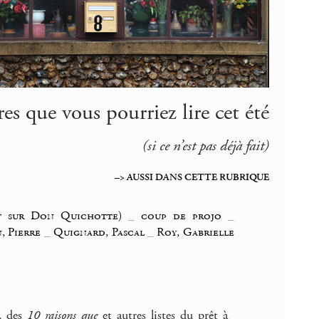
res que vous pourriez lire cet été
(si ce n’est pas déjà fait)
–> AUSSI DANS CETTE RUBRIQUE
et sur Don Quichotte)
_
coup de projo
_
n, Pierre
_
Quignard, Pascal
_
Roy, Gabrielle
, des
10 raisons que
et autres listes du prêt à