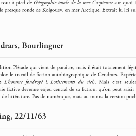
 tour à pied de
Géographie totale de la mer Caspienne
sur quoi il
’île presque ronde de Kolgouev, en mer Arctique. Extrait lu ici s
ndrars, Bourlinguer
édition Pléiade qui vient de paraître, mais il était totalement l
oc le travail de fiction autobiographique de Cendrars. Expéri
de
L’homme foudroyé
à
Lotissements du ciel
). Mais c’est seul
hie fictive devenue enjeu central de sa fiction, qu’on peut saisi
u de littérature. Pas de numérique, mais au moins la version poch
ing, 22/11/63