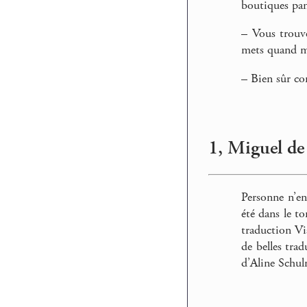
boutiques pant
–
Vous trouver
mets quand mê
–
Bien sûr com
1, Miguel de
Personne n’e
été dans le t
traduction Vi
de belles trad
d’Aline Schulm