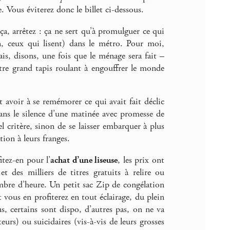
e. Vous éviterez donc le billet ci-dessous.
t ça, arrêtez : ça ne sert qu’à promulguer ce qui
in, ceux qui lisent) dans le métro. Pour moi,
ais, disons, une fois que le ménage sera fait –
tre grand tapis roulant à engouffrer le monde
t avoir à se remémorer ce qui avait fait déclic
dans le silence d’une matinée avec promesse de
 critère, sinon de se laisser embarquer à plus
on à leurs franges.
itez-en pour l’
achat d’une liseuse
, les prix ont
t des milliers de titres gratuits à relire ou
ombre d’heure. Un petit sac Zip de congélation
t vous en profiterez en tout éclairage, du plein
s, certains sont dispo, d’autres pas, on ne va
teurs) ou suicidaires (vis-à-vis de leurs grosses