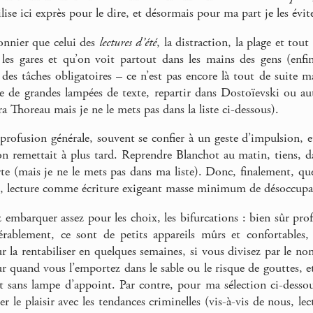
tilise ici exprès pour le dire, et désormais pour ma part je les évit
nnier que celui des
lectures d’été
, la distraction, la plage et tou
s les gares et qu’on voit partout dans les mains des gens (enf
 des tâches obligatoires – ce n’est pas encore là tout de suite m
re de grandes lampées de texte, repartir dans Dostoïevski ou au
era Thoreau mais je ne le mets pas dans la liste ci-dessous).
profusion générale, souvent se confier à un geste d’impulsion, e
’on remettait à plus tard. Reprendre Blanchot au matin, tiens, 
te (mais je ne le mets pas dans ma liste). Donc, finalement, quel
e, lecture comme écriture exigeant masse minimum de désoccupati
embarquer assez pour les choix, les bifurcations : bien sûr prof
érablement, ce sont de petits appareils mûrs et confortables, e
r la rentabiliser en quelques semaines, si vous divisez par le n
ur quand vous l’emportez dans le sable ou le risque de gouttes, e
uit sans lampe d’appoint. Par contre, pour ma sélection ci-dessou
r le plaisir avec les tendances criminelles (vis-à-vis de nous, lec