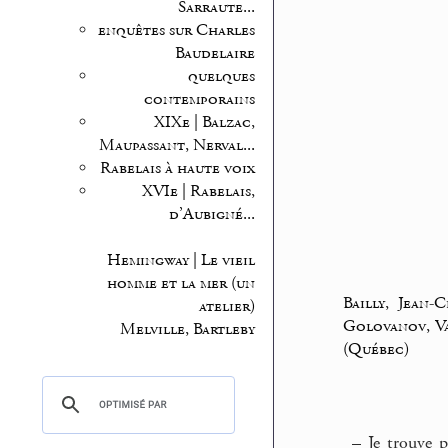
Sarraute...
enquêtes sur Charles
Baudelaire
quelques
contemporains
XIXe | Balzac,
Maupassant, Nerval...
Rabelais à haute voix
XVIe | Rabelais,
d’Aubigné...
Hemingway | Le vieil
homme et la mer (un
Bailly, Jean-
atelier)
Golovanov, Vas
Melville, Bartleby
(Québec)
–
Je trouve p