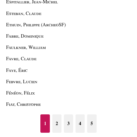
Espitallier, Jean-Michel
Esteban, Claude
Ethuin, Philippe (ArcheoSF)
Fabre, Dominique
Faulkner, William
Favre, Claude
Faye, Éric
Febvre, Lucien
Fénéon, Félix
Fiat, Christophe
1
2
3
4
5