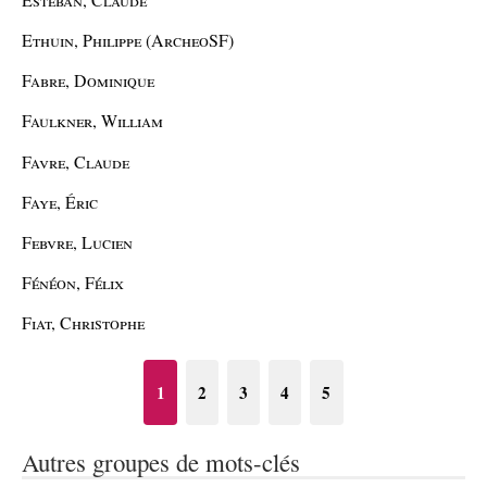
Ethuin, Philippe (ArcheoSF)
Fabre, Dominique
Faulkner, William
Favre, Claude
Faye, Éric
Febvre, Lucien
Fénéon, Félix
Fiat, Christophe
1
2
3
4
5
Autres groupes de mots-clés