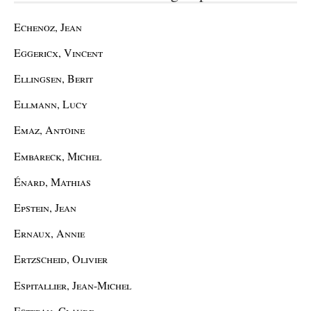
Echenoz, Jean
Eggericx, Vincent
Ellingsen, Berit
Ellmann, Lucy
Emaz, Antoine
Embareck, Michel
Énard, Mathias
Epstein, Jean
Ernaux, Annie
Ertzscheid, Olivier
Espitallier, Jean-Michel
Esteban, Claude