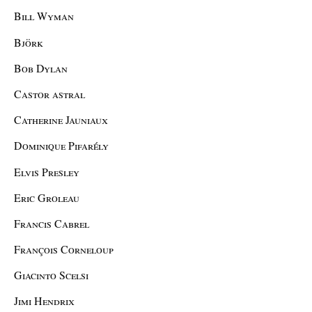
Bill Wyman
Björk
Bob Dylan
Castor astral
Catherine Jauniaux
Dominique Pifarély
Elvis Presley
Eric Groleau
Francis Cabrel
François Corneloup
Giacinto Scelsi
Jimi Hendrix