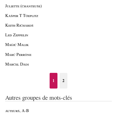
Juliette (chanteuse)
Kasper T Toeplitz
Keith Richards
Led Zeppelin
Magic Malik
Marc Perrone
Marcel Dadi
1
2
Autres groupes de mots-clés
auteurs, A-B