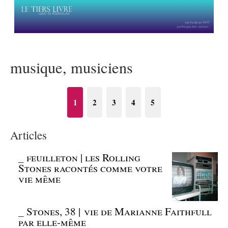
musique, musiciens
1
2
3
4
5
Articles
_
feuilleton | les Rolling
Stones racontés comme votre
vie même
_
Stones, 38 | vie de Marianne Faithfull
par elle-même