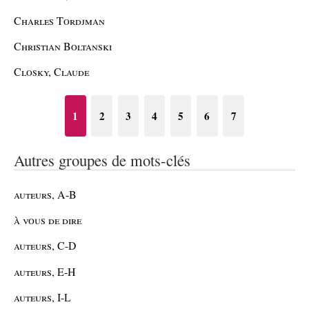
Charles Tordjman
Christian Boltanski
Closky, Claude
1
2
3
4
5
6
7
Autres groupes de mots-clés
auteurs, A-B
à vous de dire
auteurs, C-D
auteurs, E-H
auteurs, I-L