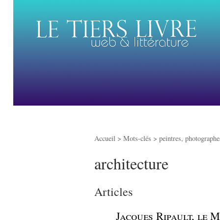
Accueil
> Mots-clés > peintres, photographes
architecture
Articles
_
Jacques Ripault, le