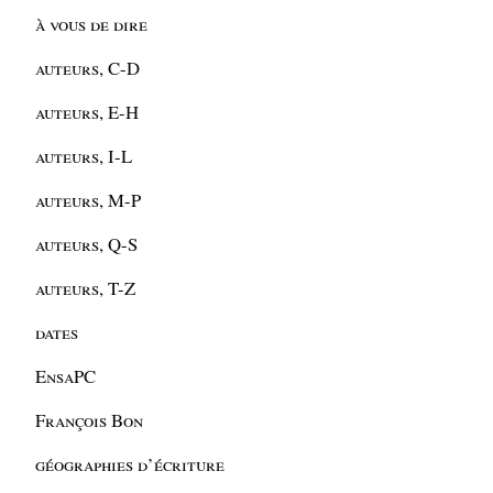
à vous de dire
auteurs, C-D
auteurs, E-H
auteurs, I-L
auteurs, M-P
auteurs, Q-S
auteurs, T-Z
dates
EnsaPC
François Bon
géographies d’écriture