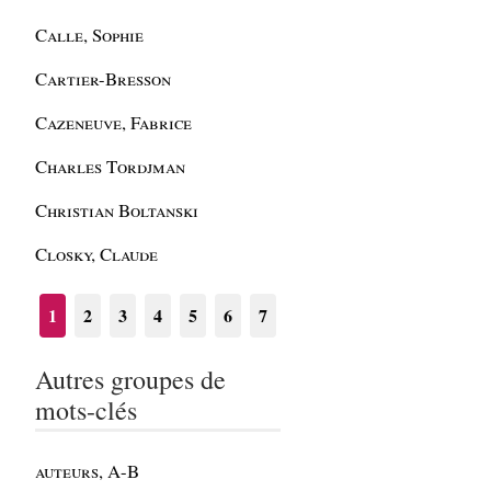
Calle, Sophie
Cartier-Bresson
Cazeneuve, Fabrice
Charles Tordjman
Christian Boltanski
Closky, Claude
1
2
3
4
5
6
7
Autres groupes de
mots-clés
auteurs, A-B