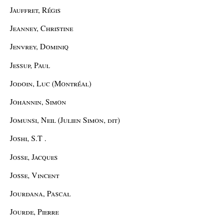
Jauffret, Régis
Jeanney, Christine
Jenvrey, Dominiq
Jessup, Paul
Jodoin, Luc (Montréal)
Johannin, Simon
Jomunsi, Neil (Julien Simon, dit)
Joshi, S.T .
Josse, Jacques
Josse, Vincent
Jourdana, Pascal
Jourde, Pierre