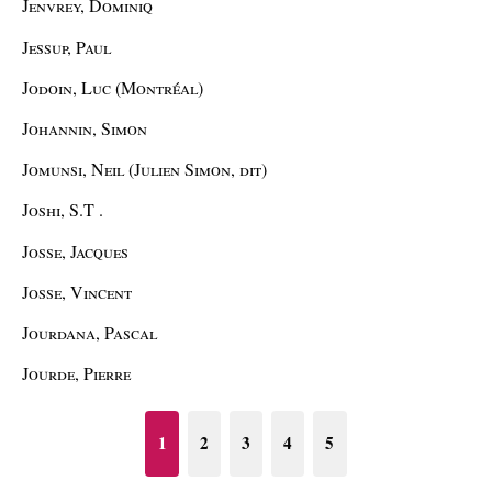
Jenvrey, Dominiq
Jessup, Paul
Jodoin, Luc (Montréal)
Johannin, Simon
Jomunsi, Neil (Julien Simon, dit)
Joshi, S.T .
Josse, Jacques
Josse, Vincent
Jourdana, Pascal
Jourde, Pierre
1
2
3
4
5