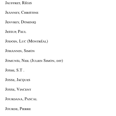
Jauffret, Régis
Jeanney, Christine
Jenvrey, Dominiq
Jessup, Paul
Jodoin, Luc (Montréal)
Johannin, Simon
Jomunsi, Neil (Julien Simon, dit)
Joshi, S.T .
Josse, Jacques
Josse, Vincent
Jourdana, Pascal
Jourde, Pierre