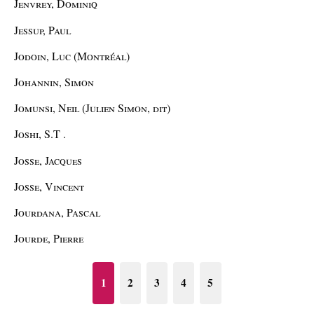
Jenvrey, Dominiq
Jessup, Paul
Jodoin, Luc (Montréal)
Johannin, Simon
Jomunsi, Neil (Julien Simon, dit)
Joshi, S.T .
Josse, Jacques
Josse, Vincent
Jourdana, Pascal
Jourde, Pierre
1
2
3
4
5