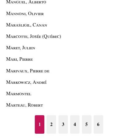
Manguel, Alberto
Mannoni, Olivier
Marasligil, Canan
Marcotte, Josée (Québec)
Maret, Julien
Mari, Pierre
Marivaux, Pierre de
Markowicz, André
Marmontel
Marteau, Robert
1
2
3
4
5
6