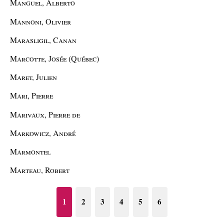
Manguel, Alberto
Mannoni, Olivier
Marasligil, Canan
Marcotte, Josée (Québec)
Maret, Julien
Mari, Pierre
Marivaux, Pierre de
Markowicz, André
Marmontel
Marteau, Robert
1
2
3
4
5
6