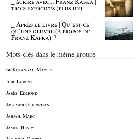
_
écrire avec... Franz Kafka |
trois exercices (plus un)
_
Après le livre | Qu’est-ce
qu’une oeuvre (à propos de
Franz Kafka) ?
Mots-clés dans le même groupe
de Kerangal, Maylis
Idir, Lorent
Jabès, Edmond
Jacomino, Christian
Jahjah, Marc
James, Henry
Janouch, Gustav