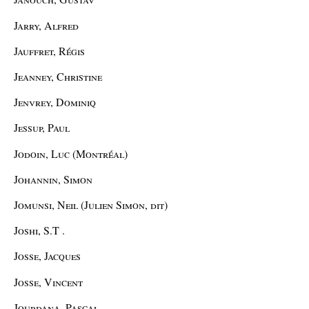
Jarry, Alfred
Jauffret, Régis
Jeanney, Christine
Jenvrey, Dominiq
Jessup, Paul
Jodoin, Luc (Montréal)
Johannin, Simon
Jomunsi, Neil (Julien Simon, dit)
Joshi, S.T .
Josse, Jacques
Josse, Vincent
Jourdana, Pascal