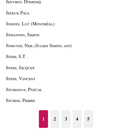
Jenvrey, Dominiq
Jessup, Paul
Jodoin, Luc (Montréal)
Johannin, Simon
Jomunsi, Neil (Julien Simon, dit)
Joshi, S.T .
Josse, Jacques
Josse, Vincent
Jourdana, Pascal
Jourde, Pierre
1
2
3
4
5