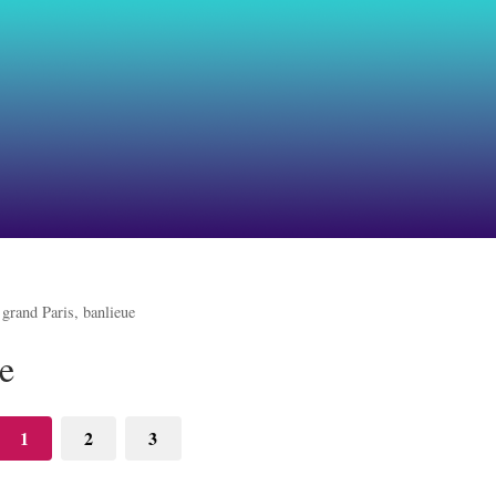
>
grand Paris, banlieue
ue
1
2
3