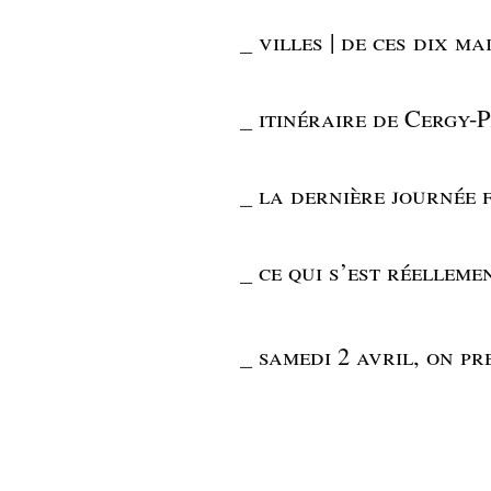
_
villes | de ces dix ma
_
itinéraire de Cergy-P
_
la dernière journée 
_
ce qui s’est réellem
_
samedi 2 avril, on pr