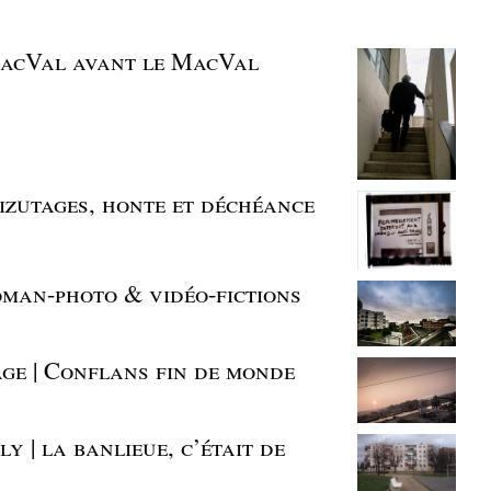
 MacVal avant le MacVal
bizutages, honte et déchéance
oman-photo & vidéo-fictions
age | Conflans fin de monde
y | la banlieue, c’était de