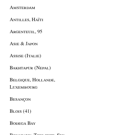
Amsterdam
Antilles, Haïti
Argenteuil, 95
Asie & Japon
Assise (Italie)
Bakhtapur (Nepal)
Belgique, Hollande,
Luxembourg
Besançon
Blois (41)
Bodega Bay
Bordeaux, Toulouse, Sud-