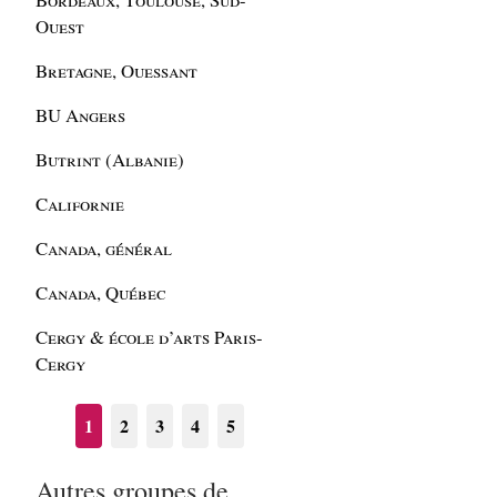
Ouest
Bretagne, Ouessant
BU Angers
Butrint (Albanie)
Californie
Canada, général
Canada, Québec
Cergy & école d’arts Paris-
Cergy
1
2
3
4
5
Autres groupes de