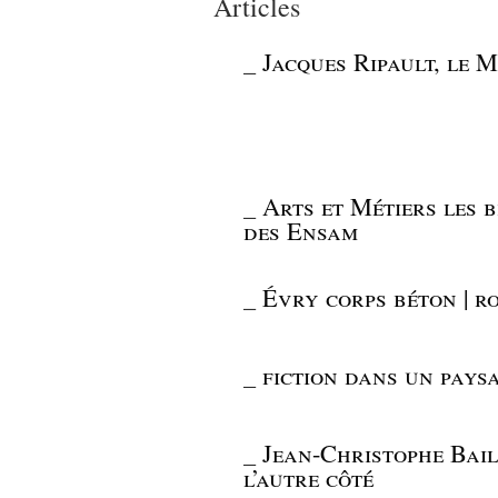
Articles
_
Jacques Ripault, le
_
Arts et Métiers les 
des Ensam
_
Évry corps béton | r
_
fiction dans un pays
_
Jean-Christophe Baill
l’autre côté