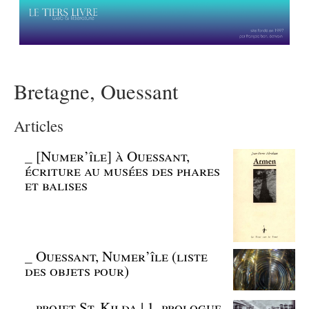
Bretagne, Ouessant
Articles
_
[Numer’île] à Ouessant,
écriture au musées des phares
et balises
_
Ouessant, Numer’île (liste
des objets pour)
_
projet St. Kilda | 1, prologue