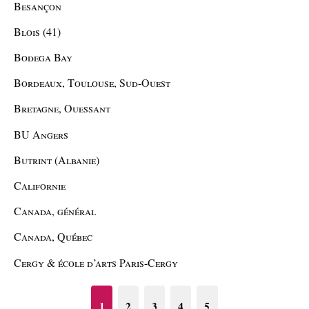
Besançon
Blois (41)
Bodega Bay
Bordeaux, Toulouse, Sud-Ouest
Bretagne, Ouessant
BU Angers
Butrint (Albanie)
Californie
Canada, général
Canada, Québec
Cergy & école d’arts Paris-Cergy
1
2
3
4
5