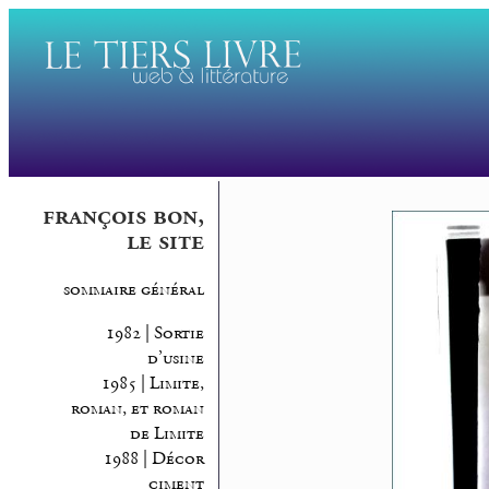
françois bon,
le site
sommaire général
1982 | Sortie
d’usine
1985 | Limite,
roman, et roman
de Limite
1988 | Décor
ciment