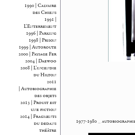
1990 | Calvaire
des Chiens
1991 |
L’Enterrement
1996 | Parking
1998 | Prison
1999 | Autoroute
2000 | Paysage Fer
2004 | Daewoo
2008 | L’incendie
du Hilton
2011
| Autobiographie
des objets
2013 | Proust est
une fiction
2014 | Fragments
1977-1980
_
autobiographie
du dedans
théâtre