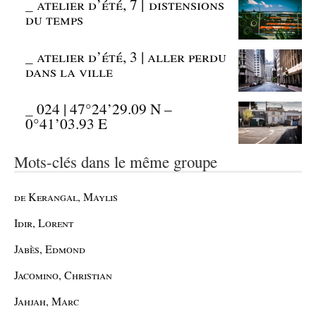
_
atelier d’été, 7 | distensions
du temps
_
atelier d’été, 3 | aller perdu
dans la ville
_
024 | 47°24’29.09 N –
0°41’03.93 E
Mots-clés dans le même groupe
de Kerangal, Maylis
Idir, Lorent
Jabès, Edmond
Jacomino, Christian
Jahjah, Marc