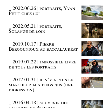
_
2022.06.26 | portraits, Yvan
Petit chez lui
_
2022.05.21 | portraits,
Solange de loin
_
2019.10.17 | Pierre
Bergounioux au baccalauréat
_
2019.07.22 | impossible livre
de tous les portraits
_
2017.01.31 | il n’y a plus le
marcheur aux pieds nus (une
digression)
_
2016.04.18 | souvenir des
capucins de Palerme