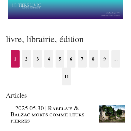
livre, librairie, édition
1
2
3
4
5
6
7
8
9
…
11
Articles
_
2025.05.30 | Rabelais &
Balzac morts comme leurs
pierres